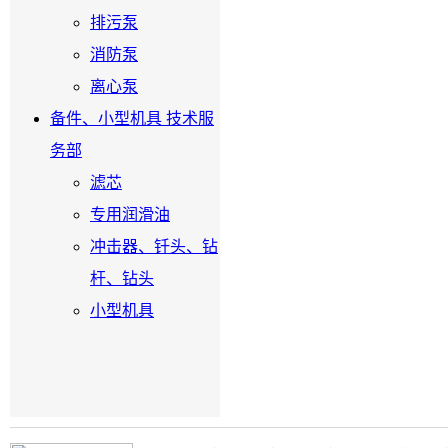
排污泵
消防泵
离心泵
备件、小型机具 技术服
务部
滤芯
专用润滑油
冲击器、钎头、钻
杆、钻头
小型机具